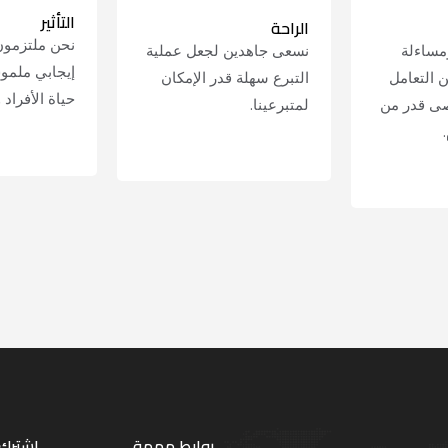
التأثير
الراحة
نحن ملتزمون 
مساءلة
نسعى جاهدين لجعل عملية
إيجابي ملمو
 التعامل
التبرع سهلة قدر الإمكان
حياة الأفراد 
صى قدر من
لمتبرعينا.
LEARN MORE
LEARN MORE
روابط مهمة
اشترك ب