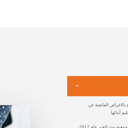
ع بالاغراض
الفائضة عن
م أبنائها.
ملابس" امتداد لمشروع "قديمكم جديدهم" الذي بدأته جمعية بيت الخير عام 2012،