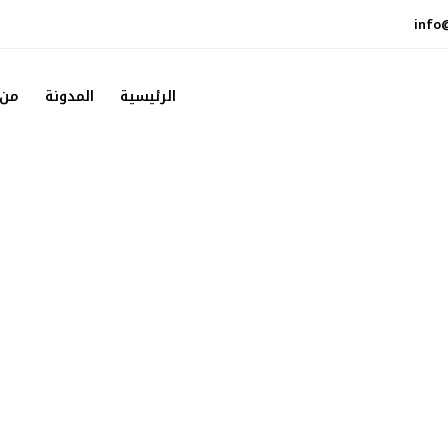
info
الرئيسية
المدونة
من 
تعرف على ملابس
أول تطبيق ذكي في الإمارات لاستقبال تبرعات المحسنين العينية