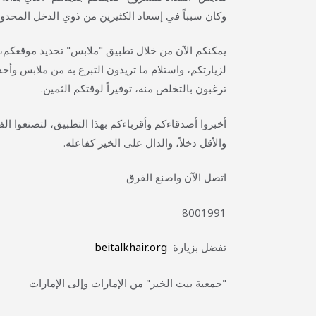
وكان سبباً في إسعاد الكثيرين من ذوي الدخل المحدود
يمكنكم الآن من خلال تطبيق "ملابس" تحديد موقعكم، 
لزيارتكم، واستلام ما تريدون التبرع به من ملابس وأح
ترغبون بالتخلص منه، توفيراً لوقتكم الثمين.
أخبروا أصدقاءكم وأقرباءكم بهذا التطبيق، لتصنعوا ال
والأقل دخلاً، والدال على الخير كفاعله.
اتصل الآن واصنع الفرق
8001991
beitalkhair.org
تفضل بزيارة
"
جمعية بيت الخير
" من الإمارات وإلى الإمارات